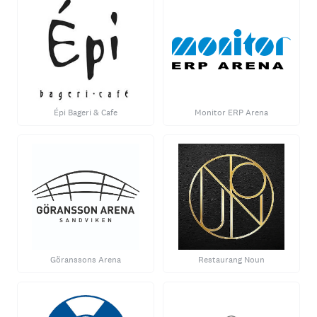
Épi Bageri & Cafe
Monitor ERP Arena
Göranssons Arena
Restaurang Noun