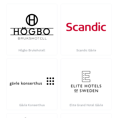
Högbo Brukshotell
Scandic Gävle
Gävle Konserthus
Elite Grand Hotel Gävle