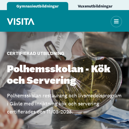
Gymnasieutbildningar
Vuxenutbildningar
CERTIFIERAD UTBILDNING
Polhemsskolan - Kök
och Servering
Polhemsskolan restaurang och livsmedelsprogram
i Gävle med inriktning kök och servering
certifierades den 11/05-2023.