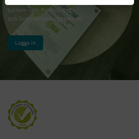
Certifiering av utbildningar inom Hotell och
turism- och Restaurang
och livsmedelsprogrammet
Logga in