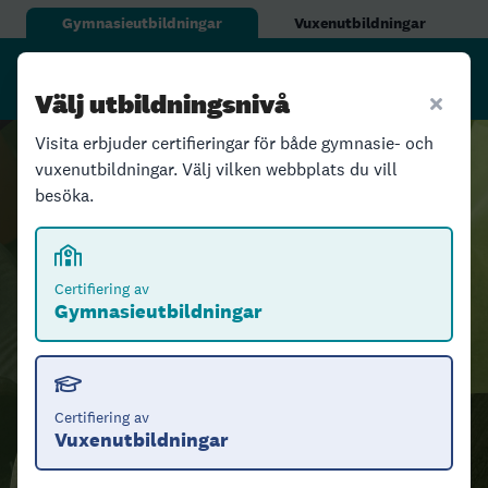
Gymnasieutbildningar
Vuxenutbildningar
Välj utbildningsnivå
Visita erbjuder certifieringar för både gymnasie- och
vuxenutbildningar. Välj vilken webbplats du vill
besöka.
Certifiering av gymnasieutbildningar
Tillsammans lägger vi
Certifiering av
Gymnasieutbildningar
grunden för
framtidens
besöksnäring
Certifiering av
Vuxenutbildningar