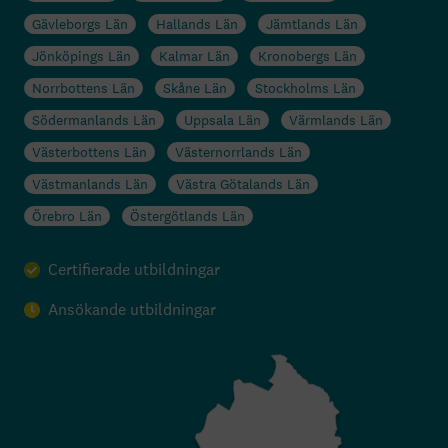
Gävleborgs Län
Hallands Län
Jämtlands Län
Jönköpings Län
Kalmar Län
Kronobergs Län
Norrbottens Län
Skåne Län
Stockholms Län
Södermanlands Län
Uppsala Län
Värmlands Län
Västerbottens Län
Västernorrlands Län
Västmanlands Län
Västra Götalands Län
Örebro Län
Östergötlands Län
Certifierade utbildningar
Ansökande utbildningar