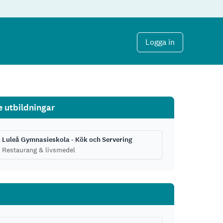
Logga in
e utbildningar
Luleå Gymnasieskola - Kök och Servering
Restaurang & livsmedel