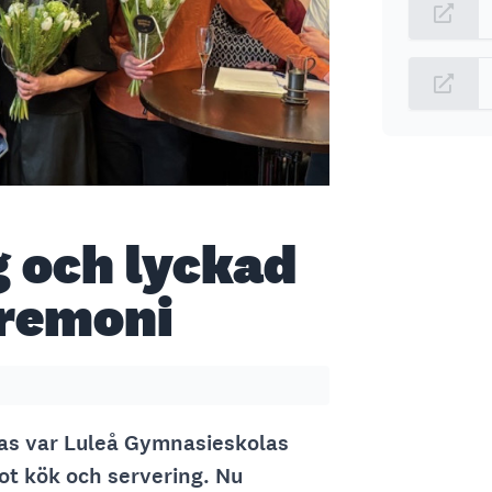
g och lyckad
eremoni
ras var Luleå Gymnasieskolas
t kök och servering. Nu