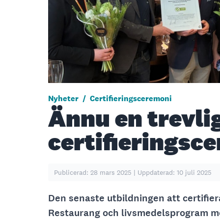
Nyheter
/
Certifieringsceremoni
Ännu en trevli
certifieringsc
Publicerad: 28 mars 2025 | Uppdaterad: 10 juli 2025
Den senaste utbildningen att certifie
Restaurang och livsmedelsprogram mo