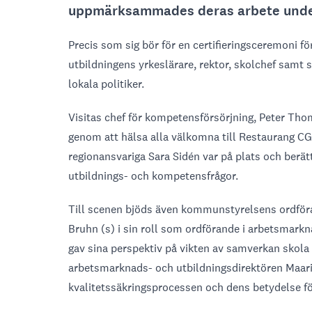
uppmärksammades deras arbete under 
Precis som sig bör för en certifieringsceremoni fö
utbildningens yrkeslärare, rektor, skolchef samt
lokala politiker.
Visitas chef för kompetensförsörjning, Peter Th
genom att hälsa alla välkomna till Restaurang CG 
regionansvariga Sara Sidén var på plats och ber
utbildnings- och kompetensfrågor.
Till scenen bjöds även kommunstyrelsens ordför
Bruhn (s) i sin roll som ordförande i arbetsma
gav sina perspektiv på vikten av samverkan skola -
arbetsmarknads- och utbildningsdirektören Maari
kvalitetssäkringsprocessen och dens betydelse f