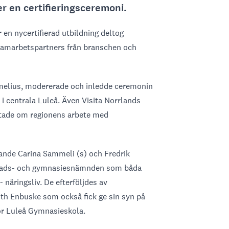
en certifieringsceremoni.
r en nycertifierad utbildning deltog
 samarbetspartners från branschen och
omelius, modererade och inledde ceremonin
i centrala Luleå. Även Visita Norrlands
ättade om regionens arbete med
ande Carina Sammeli (s) och Fredrik
rknads- och gymnasiesnämnden som båda
 näringsliv. De efterföljdes av
th Enbuske som också fick ge sin syn på
ör Luleå Gymnasieskola.