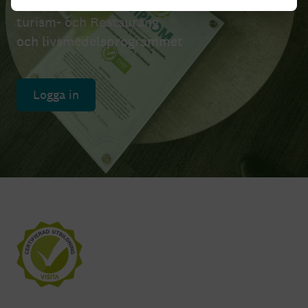
Certifiering av utbildningar inom Hotell och
turism- och Restaurang
och livsmedelsprogrammet
Logga in