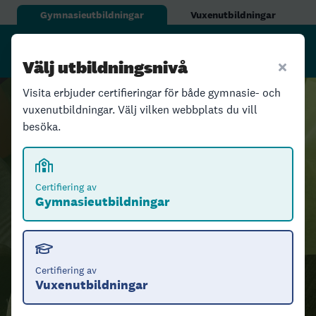
Gymnasieutbildningar
Vuxenutbildningar
Välj utbildningsnivå
Visita erbjuder certifieringar för både gymnasie- och
vuxenutbildningar. Välj vilken webbplats du vill
besöka.
Certifiering av gymnasieutbildningar
Tillsammans lägger vi
Certifiering av
Gymnasieutbildningar
grunden för
framtidens
besöksnäring
Certifiering av
Vuxenutbildningar