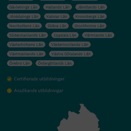
Gävleborgs Län
Hallands Län
Jämtlands Län
Jönköpings Län
Kalmar Län
Kronobergs Län
Norrbottens Län
Skåne Län
Stockholms Län
Södermanlands Län
Uppsala Län
Värmlands Län
Västerbottens Län
Västernorrlands Län
Västmanlands Län
Västra Götalands Län
Örebro Län
Östergötlands Län
Certifierade utbildningar
Ansökande utbildningar