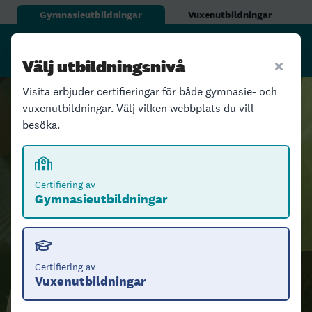
Gymnasieutbildningar
Vuxenutbildningar
Välj utbildningsnivå
Visita erbjuder certifieringar för både gymnasie- och
vuxenutbildningar. Välj vilken webbplats du vill
besöka.
Certifiering av gymnasieutbildningar
Tillsammans lägger vi
Certifiering av
Gymnasieutbildningar
grunden för
framtidens
besöksnäring
Certifiering av
Vuxenutbildningar