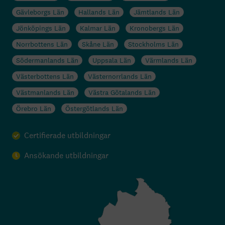
Gävleborgs Län
Hallands Län
Jämtlands Län
Jönköpings Län
Kalmar Län
Kronobergs Län
Norrbottens Län
Skåne Län
Stockholms Län
Södermanlands Län
Uppsala Län
Värmlands Län
Västerbottens Län
Västernorrlands Län
Västmanlands Län
Västra Götalands Län
Örebro Län
Östergötlands Län
Certifierade utbildningar
Ansökande utbildningar