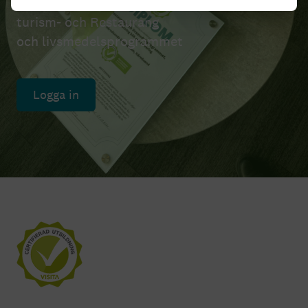
Certifiering av utbildningar inom Hotell och
turism- och Restaurang
och livsmedelsprogrammet
Logga in