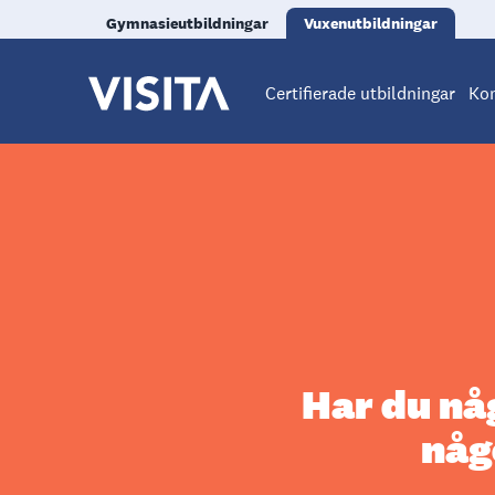
Gymnasieutbildningar
Vuxenutbildningar
Certifierade utbildningar
Kon
Har du nå
någ