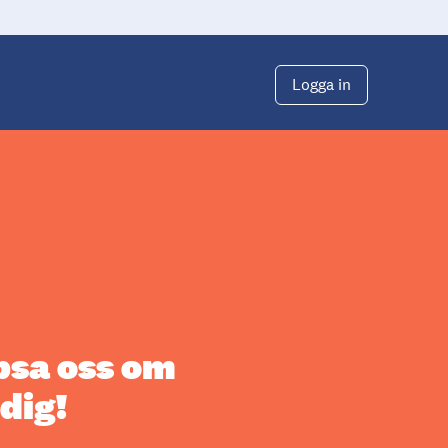
Logga in
psa oss om
dig!